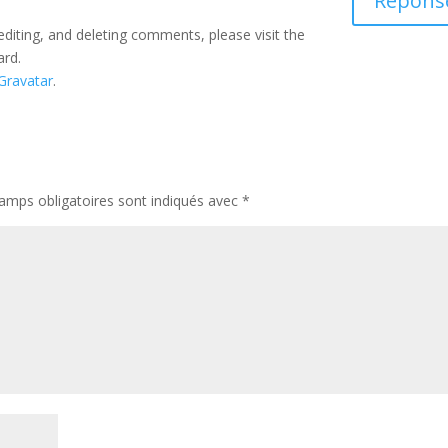
Répons
editing, and deleting comments, please visit the
ard.
Gravatar
.
amps obligatoires sont indiqués avec
*