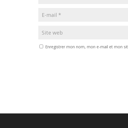
Enregistrer mon nom, mon e-mail et mon si
A
l
t
e
r
n
a
t
i